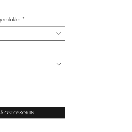
eelilakka
*
ÄÄ OSTOSKORIIN