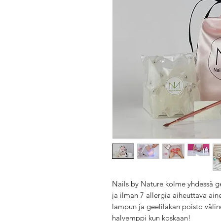
Nails by Nature kolme yhdessä ge
ja ilman 7 allergia aiheuttava ain
lampun ja geelilakan poisto välin
halvemppi kun koskaan!