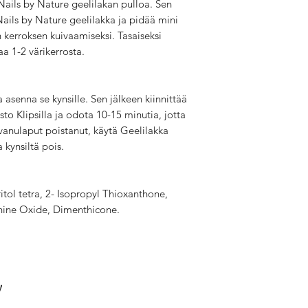
Nails by Nature geelilakan pulloa. Sen
 Nails by Nature geelilakka ja pidää mini
 kerroksen kuivaamiseksi. Tasaiseksi
aa 1-2 värikerrosta.
 asenna se kynsille. Sen jälkeen kiinnittää
to Klipsilla ja odota 10-15 minutia, jotta
vanulaput poistanut, käytä Geelilakka
 kynsiltä pois.
tol tetra, 2- Isopropyl Thioxanthone,
hine Oxide, Dimenthicone.
!