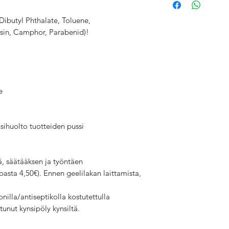
Dibutyl Phthalate, Toluene,
in, Camphor, Parabenid)!
e
ihuolto tuotteiden pussi
ä, säätääksen ja työntäen
asta 4,50€). Ennen geelilakan laittamista,
nilla/antiseptikolla kostutettulla
unut kynsipöly kynsiltä.