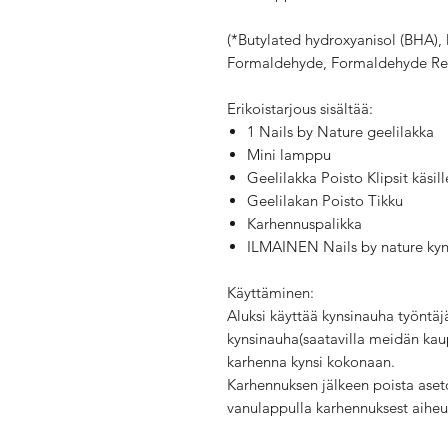
(*Butylated hydroxyanisol (BHA), 
Formaldehyde, Formaldehyde Res
Erikoistarjous sisältää:
1 Nails by Nature geelilakka
Mini lamppu
Geelilakka Poisto Klipsit käsill
Geelilakan Poisto Tikku
Karhennuspalikka
ILMAINEN Nails by nature kyns
Käyttäminen:
Aluksi käyttää kynsinauha työntäj
kynsinauha(saatavilla meidän kaup
karhenna kynsi kokonaan.
Karhennuksen jälkeen poista aseto
vanulappulla karhennuksest aiheut