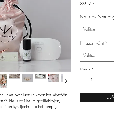
Hinta
39,90 €
Nails by Nature g
Valitse
Klipsien värit
*
Valitse
Määrä
*
elilakat ovat luotuja kevyn kotikäyttöön
LIS
etta*. Nails by Nature geelilakkojen,
eillä on kynsijenhuolto helpompi ja