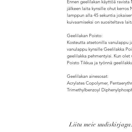
Ennen geelilakan käyttöä ravista 
jälkeen laita kynsille ohut kerros
lamppun alla 45 sekuntia jokaisen
kuivaamiseksi on suositeltava lait
Geelilakan Poisto:
Kosteutta atsetonilla vanulappu ja
vanulappu kynsille Geelilakka Pois
geelilakka pehmentyisi. Kun olet 
Poisto Tikkua ja työnnä geelilakka
Geelilakan ainesosat:
Acrylates Copolymer, Pentaerythri
Trimethylbenzoyl Diphenylphosp
Liitu meie uudiskirjaga